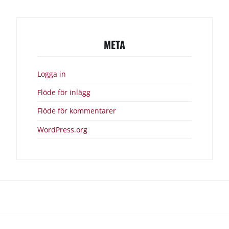
META
Logga in
Flöde för inlägg
Flöde för kommentarer
WordPress.org
Vandra
Händer
Om
Lena
Lena
runt
i
Kungslena
Marknad
Gille