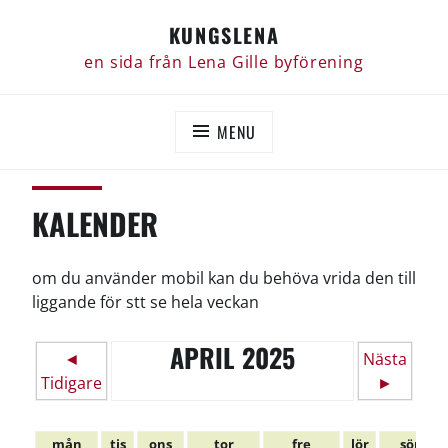
Skip
KUNGSLENA
to
content
en sida från Lena Gille byförening
MENU
KALENDER
om du använder mobil kan du behöva vrida den till
liggande för stt se hela veckan
APRIL 2025
◄
Nästa
Tidigare
►
mån
tis
ons
tor
fre
lör
sön