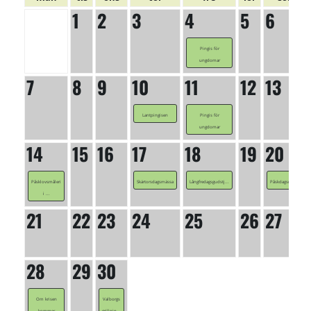
1
2
3
4
5
6
Pingis för
ungdomar
7
8
9
10
11
12
13
Lantpingisen
Pingis för
ungdomar
14
15
16
17
18
19
20
Påsklovsmåleri
Skärtorsdagsmässa
Långfredagsgudstj...
Påskdagsmässa
i ...
21
22
23
24
25
26
27
28
29
30
Om krisen
Valborgs
kommer
grillnin...