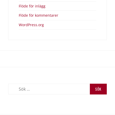
Flöde för inlägg
Flöde för kommentarer
WordPress.org
Vandra
Händer
Om
Lena
Lena
runt
i
Kungslena
Marknad
Gille
Kungslena
Kungslena
byförening
Sök
efter: