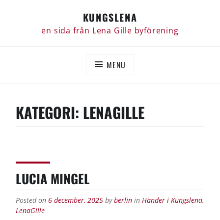
Skip
KUNGSLENA
to
content
en sida från Lena Gille byförening
MENU
KATEGORI:
LENAGILLE
LUCIA MINGEL
Posted on
6 december, 2025
by
berlin
in
Händer i Kungslena
,
LenaGille